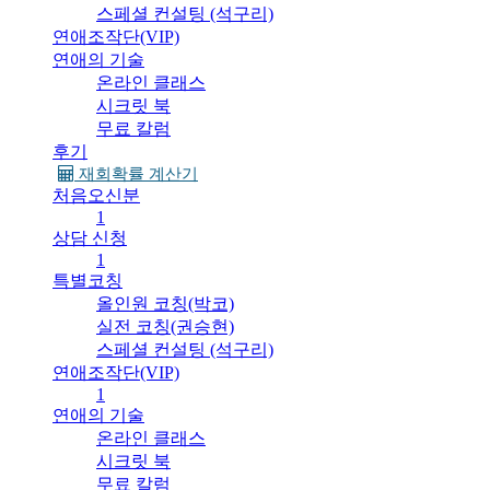
스페셜 컨설팅 (석구리)
연애조작단(VIP)
연애의 기술
온라인 클래스
시크릿 북
무료 칼럼
후기
재회확률 계산기
처음오신분
1
상담 신청
1
특별코칭
올인원 코칭(박코)
실전 코칭(권승현)
스페셜 컨설팅 (석구리)
연애조작단(VIP)
1
연애의 기술
온라인 클래스
시크릿 북
무료 칼럼