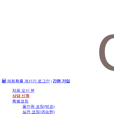
재회확률 계산기
로그인
|
간편 가입
처음 오신 분
상담 신청
특별코칭
올인원 코칭(박코)
실전 코칭(권승현)