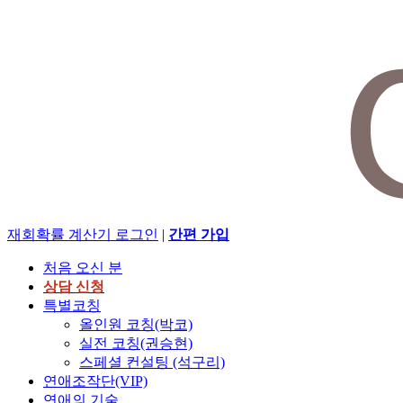
재회확률 계산기
로그인
|
간편 가입
처음 오신 분
상담 신청
특별코칭
올인원 코칭(박코)
실전 코칭(권승현)
스페셜 컨설팅 (석구리)
연애조작단(VIP)
연애의 기술