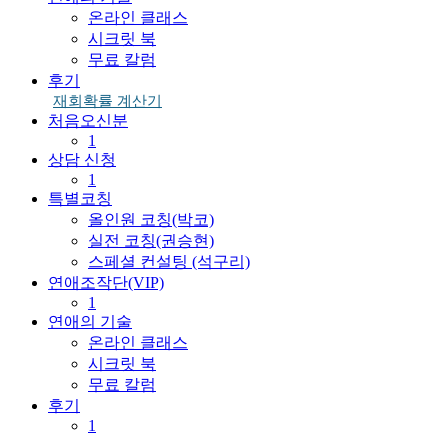
온라인 클래스
시크릿 북
무료 칼럼
후기
재회확률 계산기
처음오신분
1
상담 신청
1
특별코칭
올인원 코칭(박코)
실전 코칭(권승현)
스페셜 컨설팅 (석구리)
연애조작단(VIP)
1
연애의 기술
온라인 클래스
시크릿 북
무료 칼럼
후기
1