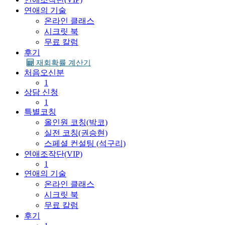
연애의 기술
온라인 클래스
시크릿 북
무료 칼럼
후기
재회확률 계산기
처음오신분
1
상담 신청
1
특별코칭
올인원 코칭(박코)
실전 코칭(권승현)
스페셜 컨설팅 (석구리)
연애조작단(VIP)
1
연애의 기술
온라인 클래스
시크릿 북
무료 칼럼
후기