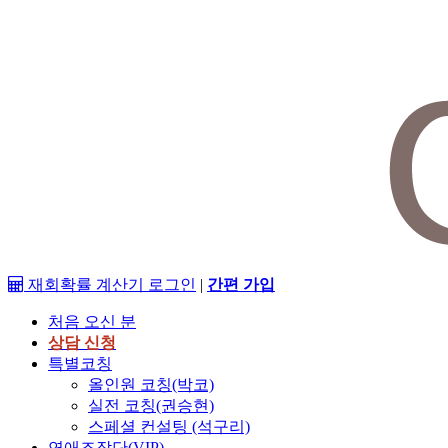
재회확률 계산기
로그인
|
간편 가입
처음 오신 분
상담 신청
특별코칭
올인원 코칭(박코)
실전 코칭(권승현)
스페셜 컨설팅 (석구리)
연애조작단(VIP)