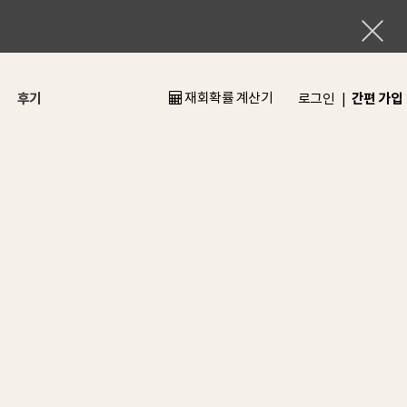
후기
재회확률 계산기
간편 가입
로그인
|