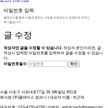
로그인
간편 가입
비
밀
번
호
입
력
클
래
비
스
를
통
해
어
떻
게
원
하
는
사
랑
을
되
찾
았
는
지
생
생
하
게
써
주
신
후
기
들
입
니
다
.
글 수정
작성자만 글을 수정할 수 있습니다.
작성자 본인이라면, 글
작성시 입력한 비밀번호를 입력하여 글을 수정할 수 있습니
다.
비밀번호
필수
서울 서초구 서초대로77길 39, MK빌딩 901호
회사명 (주)클래비스 컴퍼니 | 대표자 이름 : 박근덕
대표번호 : 010-4150-4158 | 이메일 : witchcoach@naver.com