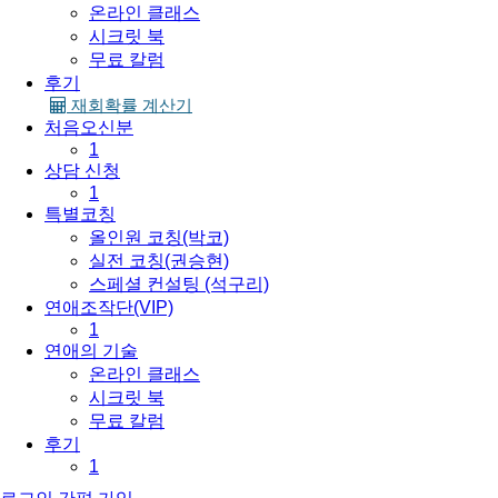
온라인 클래스
시크릿 북
무료 칼럼
후기
재회확률 계산기
처음오신분
1
상담 신청
1
특별코칭
올인원 코칭(박코)
실전 코칭(권승현)
스페셜 컨설팅 (석구리)
연애조작단(VIP)
1
연애의 기술
온라인 클래스
시크릿 북
무료 칼럼
후기
1