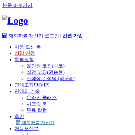
본문 바로가기
재회확률 계산기
로그인
|
간편 가입
처음 오신 분
상담 신청
특별코칭
올인원 코칭(박코)
실전 코칭(권승현)
스페셜 컨설팅 (석구리)
연애조작단(VIP)
연애의 기술
온라인 클래스
시크릿 북
무료 칼럼
후기
재회확률 계산기
처음오신분
1