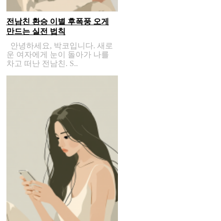
전남친 환승 이별 후폭풍 오게
만드는 실전 법칙
안녕하세요, 박코입니다. 새로
운 여자에게 눈이 돌아가 나를
차고 떠난 전남친. S..