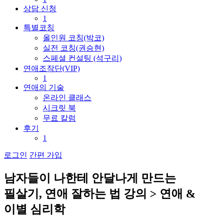
상담 신청
1
특별코칭
올인원 코칭(박코)
실전 코칭(권승현)
스페셜 컨설팅 (석구리)
연애조작단(VIP)
1
연애의 기술
온라인 클래스
시크릿 북
무료 칼럼
후기
1
로그인
간편 가입
남
자
들
이
나
한
테
안
달
나
게
만
드
는
필
살
기
,
연
애
잘
하
는
법
강
의
>
연
애
&
이
별
심
리
학