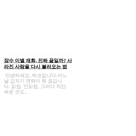
잠수 이별 재회, 진짜 끝일까? 사
라진 사람을 다시 불러오는 법
안녕하세요, 박코입니다.어느
날 갑자기 연락이 뚝 끊깁니
다. 읽씹, 안읽씹, 그러다 차단.
싸운 것도..