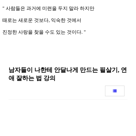
"
사
람
들
은
과
거
에
미
련
을
두
지
말
라
하
지
만
때
로
는
새
로
운
것
보
다
,
익
숙
한
것
에
서
진
정
한
사
랑
을
찾
을
수
도
있
는
것
이
다
.
"
남자들이 나한테 안달나게 만드는 필살기, 연
애 잘하는 법 강의