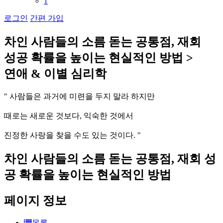
1
로그인
간편 가입
차
인
사
람
들
의
소
름
돋
는
공
통
점
,
재
회
성
공
확
률
을
높
이
는
현
실
적
인
방
법
>
연
애
&
이
별
심
리
학
"
사
람
들
은
과
거
에
미
련
을
두
지
말
라
하
지
만
때
로
는
새
로
운
것
보
다
,
익
숙
한
것
에
서
진
정
한
사
랑
을
찾
을
수
도
있
는
것
이
다
.
"
차인 사람들의 소름 돋는 공통점, 재회 성
공 확률을 높이는 현실적인 방법
페이지 정보
목록