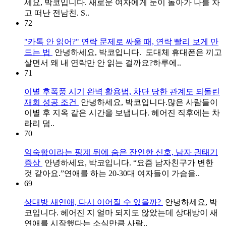
세요, 박코입니다. 새로운 여자에게 눈이 돌아가 나를 차
고 떠난 전남친. S..
72
"카톡 안 읽어?" 연락 문제로 싸울 때, 연락 빨리 보게 만
드는 법
안녕하세요, 박코입니다. 도대체 휴대폰은 끼고
살면서 왜 내 연락만 안 읽는 걸까요?하루에..
71
이별 후폭풍 시기 완벽 활용법, 차단 당한 관계도 되돌린
재회 성공 조건
안녕하세요, 박코입니다.많은 사람들이
이별 후 지옥 같은 시간을 보냅니다. 헤어진 직후에는 차
라리 덤..
70
익숙함이라는 핑계 뒤에 숨은 잔인한 신호, 남자 권태기
증상
안녕하세요, 박코입니다. “요즘 남자친구가 변한
것 같아요.”연애를 하는 20-30대 여자들이 가슴을..
69
상대방 새연애, 다시 이어질 수 있을까?
안녕하세요, 박
코입니다. 헤어진 지 얼마 되지도 않았는데 상대방이 새
연애를 시작했다는 소식만큼 사람..