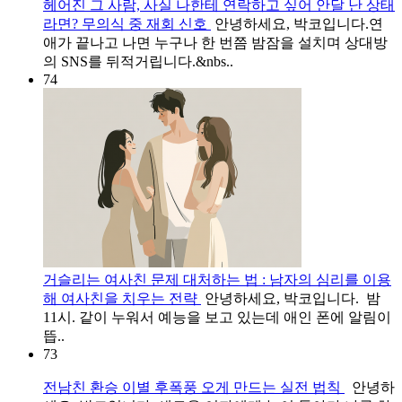
헤어진 그 사람, 사실 나한테 연락하고 싶어 안달 난 상태
라면? 무의식 중 재회 신호
안녕하세요, 박코입니다.연
애가 끝나고 나면 누구나 한 번쯤 밤잠을 설치며 상대방
의 SNS를 뒤적거립니다.&nbs..
74
거슬리는 여사친 문제 대처하는 법 : 남자의 심리를 이용
해 여사친을 치우는 전략
안녕하세요, 박코입니다. 밤
11시. 같이 누워서 예능을 보고 있는데 애인 폰에 알림이
뜹..
73
전남친 환승 이별 후폭풍 오게 만드는 실전 법칙
안녕하