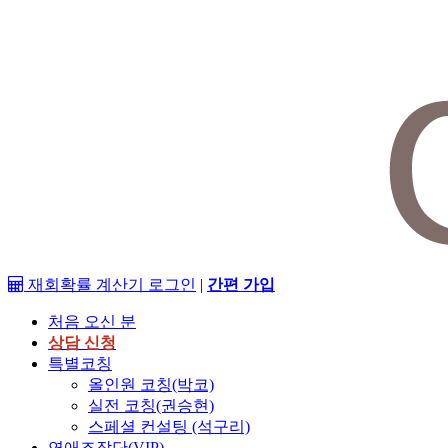
재회확률 계산기
로그인
|
간편 가입
처음 오신 분
상담 신청
특별코칭
올인원 코칭(박코)
실전 코칭(권승현)
스페셜 컨설팅 (석구리)
연애조작단(VIP)