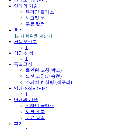
연애의 기술
온라인 클래스
시크릿 북
무료 칼럼
후기
재회확률 계산기
처음오신분
1
상담 신청
1
특별코칭
올인원 코칭(박코)
실전 코칭(권승현)
스페셜 컨설팅 (석구리)
연애조작단(VIP)
1
연애의 기술
온라인 클래스
시크릿 북
무료 칼럼
후기