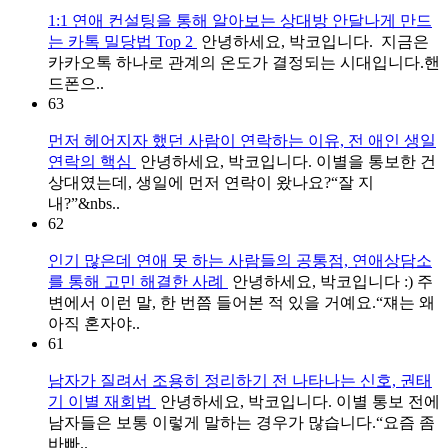
1:1 연애 컨설팅을 통해 알아보는 상대방 안달나게 만드
는 카톡 밀당법 Top 2
안녕하세요, 박코입니다. 지금은
카카오톡 하나로 관계의 온도가 결정되는 시대입니다.핸
드폰으..
63
먼저 헤어지자 했던 사람이 연락하는 이유, 전 애인 생일
연락의 핵심
안녕하세요, 박코입니다. 이별을 통보한 건
상대였는데, 생일에 먼저 연락이 왔나요?“잘 지
내?”&nbs..
62
인기 많은데 연애 못 하는 사람들의 공통점, 연애상담소
를 통해 고민 해결한 사례
안녕하세요, 박코입니다 :) 주
변에서 이런 말, 한 번쯤 들어본 적 있을 거예요.“쟤는 왜
아직 혼자야..
61
남자가 질려서 조용히 정리하기 전 나타나는 신호, 권태
기 이별 재회법
안녕하세요, 박코입니다. 이별 통보 전에
남자들은 보통 이렇게 말하는 경우가 많습니다.“요즘 좀
바빠..