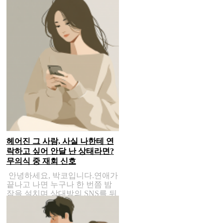
헤어진 그 사람, 사실 나한테 연
락하고 싶어 안달 난 상태라면?
무의식 중 재회 신호
안녕하세요, 박코입니다.연애가
끝나고 나면 누구나 한 번쯤 밤
잠을 설치며 상대방의 SNS를 뒤
적거립니다.&nbs..