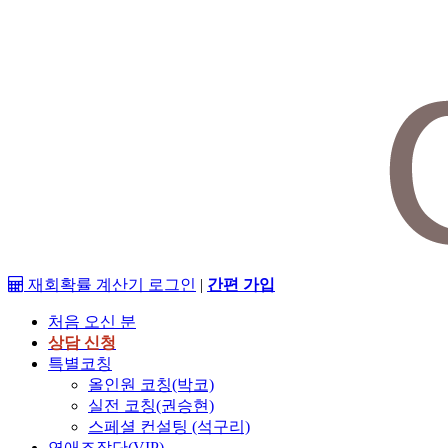
재회확률 계산기
로그인
|
간편 가입
처음 오신 분
상담 신청
특별코칭
올인원 코칭(박코)
실전 코칭(권승현)
스페셜 컨설팅 (석구리)
연애조작단(VIP)