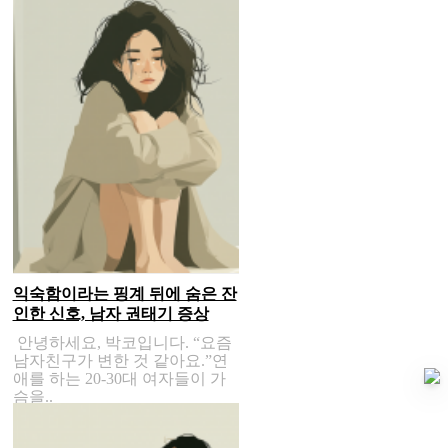
익숙함이라는 핑계 뒤에 숨은 잔
인한 신호, 남자 권태기 증상
안녕하세요, 박코입니다. “요즘
남자친구가 변한 것 같아요.”연
애를 하는 20-30대 여자들이 가
슴을..