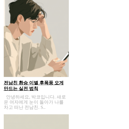
전남친 환승 이별 후폭풍 오게
만드는 실전 법칙
안녕하세요, 박코입니다. 새로
운 여자에게 눈이 돌아가 나를
차고 떠난 전남친. S..