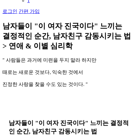
1
로그인
간편 가입
남
자
들
이
"
이
여
자
진
국
이
다
"
느
끼
는
결
정
적
인
순
간
,
남
자
친
구
감
동
시
키
는
법
>
연
애
&
이
별
심
리
학
"
사
람
들
은
과
거
에
미
련
을
두
지
말
라
하
지
만
때
로
는
새
로
운
것
보
다
,
익
숙
한
것
에
서
진
정
한
사
랑
을
찾
을
수
도
있
는
것
이
다
.
"
남자들이 "이 여자 진국이다" 느끼는 결정적
인 순간, 남자친구 감동시키는 법