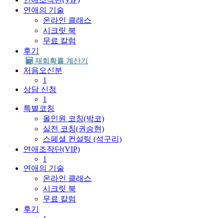
연애의 기술
온라인 클래스
시크릿 북
무료 칼럼
후기
재회확률 계산기
처음오신분
1
상담 신청
1
특별코칭
올인원 코칭(박코)
실전 코칭(권승현)
스페셜 컨설팅 (석구리)
연애조작단(VIP)
1
연애의 기술
온라인 클래스
시크릿 북
무료 칼럼
후기