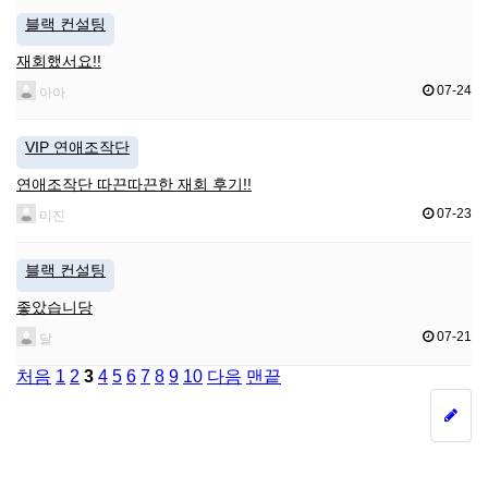
블랙 컨설팅
재회했서요!!
07-24
아아
VIP 연애조작단
연애조작단 따끈따끈한 재회 후기!!
07-23
미진
블랙 컨설팅
좋았습니당
07-21
달
처음
1
2
3
4
5
6
7
8
9
10
다음
맨끝