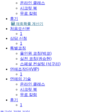
온라인 클래스
시크릿 북
무료 칼럼
후기
재회확률 계산기
처음오신분
1
상담 신청
1
특별코칭
올인원 코칭(박코)
실전 코칭(권승현)
스페셜 컨설팅 (석구리)
연애조작단(VIP)
1
연애의 기술
온라인 클래스
시크릿 북
무료 칼럼
후기
1