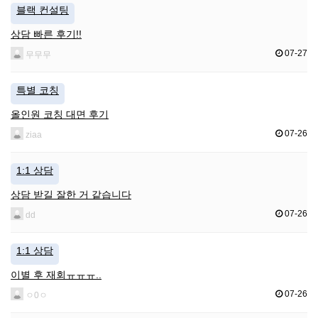
블랙 컨설팅
상담 빠른 후기!!
07-27
무무무
특별 코칭
올인원 코칭 대면 후기
07-26
ziaa
1:1 상담
상담 받길 잘한 거 같습니다
07-26
dd
1:1 상담
이별 후 재회ㅠㅠㅠ..
07-26
ㅇ0ㅇ