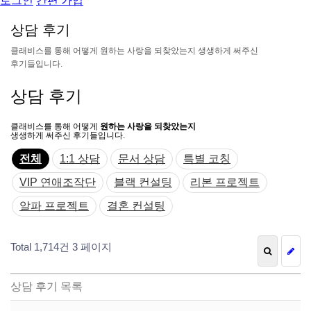
로그인
간편 가입
상
담
후
기
클
래
비
스
를
통
해
어
떻
게
원
하
는
사
랑
을
되
찾
았
는
지
생
생
하
게
써
주
신
후
기
들
입
니
다
.
상담 후기
클래비스를 통해 어떻게
원하는 사랑을 되찾았는지
생생하게 써주신 후기들입니다.
전체
1:1 상담
문서 상담
특별 코칭
VIP 연애조작단
블랙 컨설팅
리본 프로젝트
알파 프로젝트
결혼 컨설팅
Total 1,714건
3 페이지
상담 후기 목록