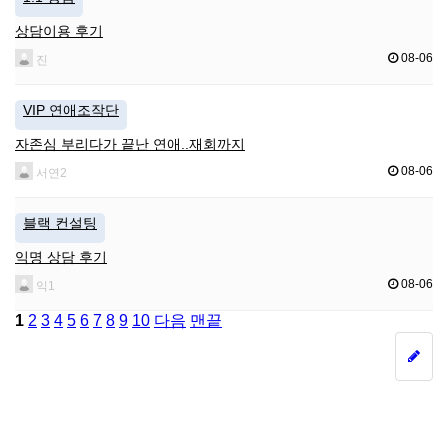
상담이용 후기
08-06
진
VIP 연애조작단
자존심 부리다가 끝난 연애..재회까지
08-06
서연2
블랙 컨설팅
익명 상담 후기
08-06
익1
1
2
3
4
5
6
7
8
9
10
다음
맨끝