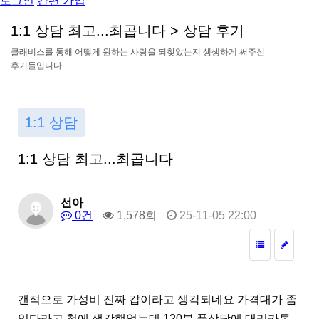
로그인
간편 가입
1
:
1
상
담
최
고
.
.
.
최
곱
니
다
>
상
담
후
기
클
래
비
스
를
통
해
어
떻
게
원
하
는
사
랑
을
되
찾
았
는
지
생
생
하
게
써
주
신
후
기
들
입
니
다
.
1:1 상담
1:1 상담 최고...최곱니다
선아
0건
1,578회
25-11-05 22:00
갠적으로 가성비 진짜 갑이라고 생각되네요 가격대가 좀
잇다라고 첨에 생각했었는데 120분 풀상담에 대리카톡