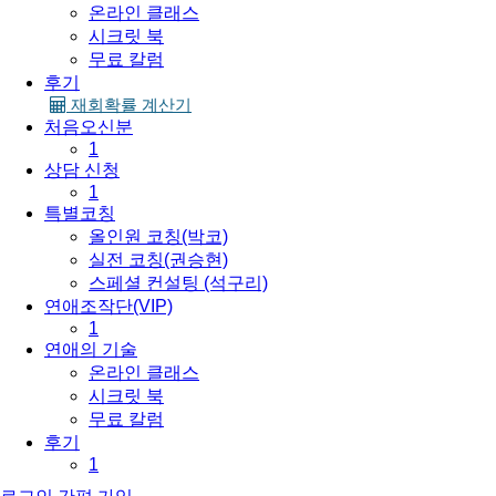
온라인 클래스
시크릿 북
무료 칼럼
후기
재회확률 계산기
처음오신분
1
상담 신청
1
특별코칭
올인원 코칭(박코)
실전 코칭(권승현)
스페셜 컨설팅 (석구리)
연애조작단(VIP)
1
연애의 기술
온라인 클래스
시크릿 북
무료 칼럼
후기
1