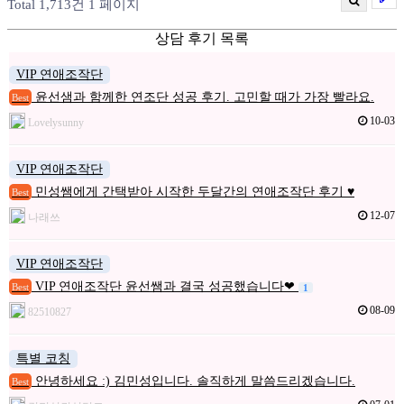
Total 1,713건
1 페이지
상담 후기 목록
VIP 연애조작단
윤선샘과 함께한 연조단 성공 후기. 고민할 때가 가장 빨라요.
Best
10-03
Lovelysunny
VIP 연애조작단
민성쌤에게 간택받아 시작한 두달간의 연애조작단 후기 ♥
Best
12-07
나래쓰
VIP 연애조작단
VIP 연애조작단 윤선쌤과 결국 성공했습니다❤
Best
1
08-09
82510827
특별 코칭
안녕하세요 :) 김민성입니다. 솔직하게 말씀드리겠습니다.
Best