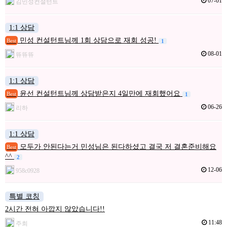
07-01
김민성컨설턴트
1:1 상담
민성 컨설턴트님께 1회 상담으로 재회 성공!
Best
1
08-01
뜌뜌뜌
1:1 상담
윤선 컨설턴트님께 상담받은지 4일만에 재회했어요
Best
1
06-26
리하
1:1 상담
모두가 안된다는거 민성님은 된다하셨고 결국 저 결혼준비해요
Best
^^
2
12-06
958c0928
특별 코칭
2시간 전혀 아깝지 않았습니다!!
11:48
주희