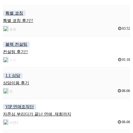
특별 코칭
특별 코칭 후기!!
03:52
송송
블랙 컨설팅
컨설팅 후기!!
01:18
ㅇㅇ
1:1 상담
상담이용 후기
08-06
진
VIP 연애조작단
자존심 부리다가 끝난 연애..재회까지
08-06
서연2