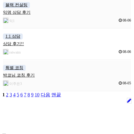
블랙 컨설팅
익명 상담 후기
08-06
익1
1:1 상담
상담 후기!!
08-06
raiwaim
특별 코칭
박코님 코칭 후기
08-05
이주은3
1
2
3
4
5
6
7
8
9
10
다음
맨끝