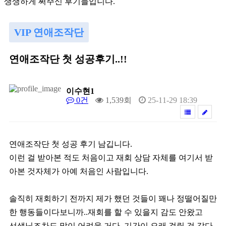
생
생
하
게
써
주
신
후
기
들
입
니
다
.
VIP 연애조작단
연애조작단 첫 성공후기..!!
이수현1
0건
1,539회
25-11-29 18:39
연애조작단 첫 성공 후기 남깁니다.
이런 걸 받아본 적도 처음이고 재회 상담 자체를 여기서 받
아본 것자체가 아예 처음인 사람입니다.
솔직히 재회하기 전까지 제가 했던 것들이 꽤나 정떨어질만
한 행동들이다보니까..재회를 할 수 있을지 감도 안왔고
선생님조차도 많이 어려울 거다, 기간이 오래 걸릴 것 같다