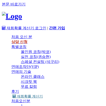
본문 바로가기
재회확률 계산기
로그인
|
간편 가입
처음 오신 분
상담 신청
특별코칭
올인원 코칭(박코)
실전 코칭(권승현)
스페셜 컨설팅 (석구리)
연애조작단(VIP)
연애의 기술
온라인 클래스
시크릿 북
무료 칼럼
후기
재회확률 계산기
처음오신분
1