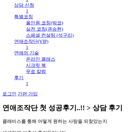
상담 신청
1
특별코칭
올인원 코칭(박코)
실전 코칭(권승현)
스페셜 컨설팅 (석구리)
연애조작단(VIP)
1
연애의 기술
온라인 클래스
시크릿 북
무료 칼럼
후기
1
로그인
간편 가입
연
애
조
작
단
첫
성
공
후
기
.
.
!
!
>
상
담
후
기
클
래
비
스
를
통
해
어
떻
게
원
하
는
사
랑
을
되
찾
았
는
지