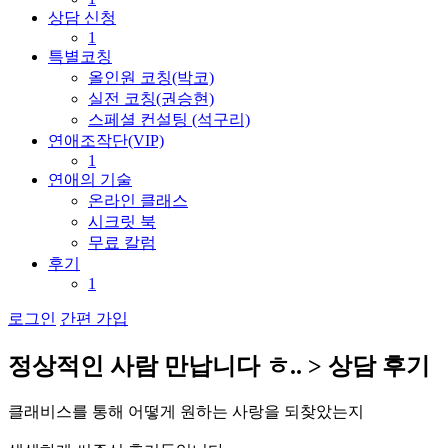
상담 신청
1
특별코칭
올인원 코칭(박코)
실전 코칭(권승현)
스페셜 컨설팅 (석구리)
연애조작단(VIP)
1
연애의 기술
온라인 클래스
시크릿 북
무료 칼럼
후기
1
로그인
간편 가입
정
상
적
인
사
람
만
납
니
다
ㅎ
.
.
>
상
담
후
기
클
래
비
스
를
통
해
어
떻
게
원
하
는
사
랑
을
되
찾
았
는
지