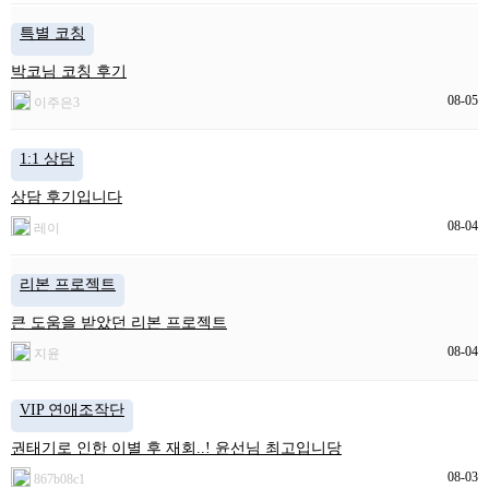
특별 코칭
박코님 코칭 후기
08-05
이주은3
1:1 상담
상담 후기입니다
08-04
레이
리본 프로젝트
큰 도움을 받았던 리본 프로젝트
08-04
지윤
VIP 연애조작단
권태기로 인한 이별 후 재회..! 윤선님 최고입니당
08-03
867b08c1