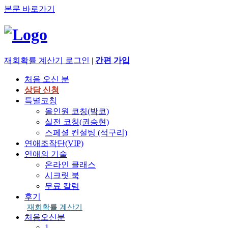
본문 바로가기
재회확률 계산기
로그인
|
간편 가입
처음 오신 분
상담 신청
특별코칭
올인원 코칭(박코)
실전 코칭(권승현)
스페셜 컨설팅 (석구리)
연애조작단(VIP)
연애의 기술
온라인 클래스
시크릿 북
무료 칼럼
후기
재회확률 계산기
처음오신분
1