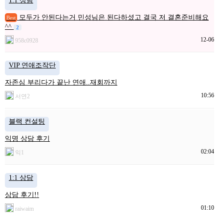
1:1 상담
모두가 안된다는거 민성님은 된다하셨고 결국 저 결혼준비해요
Best
^^
2
12-06
958c0928
VIP 연애조작단
자존심 부리다가 끝난 연애..재회까지
10:56
서연2
블랙 컨설팅
익명 상담 후기
02:04
익1
1:1 상담
상담 후기!!
01:10
raiwaim