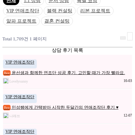
전체
1:1 상담
문서 상담
특별 코칭
VIP 연애조작단
블랙 컨설팅
리본 프로젝트
알파 프로젝트
결혼 컨설팅
Total 1,709건
1 페이지
상담 후기 목록
VIP 연애조작단
윤선샘과 함께한 연조단 성공 후기. 고민할 때가 가장 빨라요.
Best
10-03
Lovelysunny
VIP 연애조작단
민성쌤에게 간택받아 시작한 두달간의 연애조작단 후기 ♥
Best
12-07
나래쓰
VIP 연애조작단