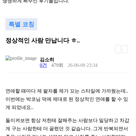
생
생
하
게
써
주
신
후
기
들
입
니
다
.
특별 코칭
정상적인 사람 만납니다 ㅎ..
김소히
0건
479회
26-06-09 23:34
연애할 때마다 제 팔자를 제가 꼬는 스타일에 가까웠는데..
이번에는 박코님 덕에 제대로 된 정상적인 연애를 할 수 있
게 되었네요..
돌이켜보면 항상 저한테 잘해주는 사람보다 밀당하고 차갑
게 구는 사람한테 더 끌렸던 것 같습니다. 그게 반복되면서