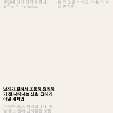
생일에 먼저 연락이 왔나
본 적 있을 거예요.“쟤는 왜 아
요?“잘 지내?”&nbs..
직 혼자야..
남자가 질려서 조용히 정리하
기 전 나타나는 신호, 권태기
이별 재회법
안녕하세요, 박코입니다. 이
별 통보 전에 남자들은 보통