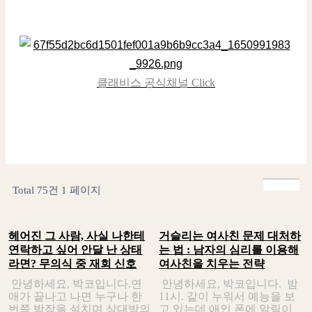
클래비스 공식채널 Click
Total 75건
1 페이지
헤어진 그 사람, 사실 나한테
거슬리는 여사친 문제 대처하
연락하고 싶어 안달 난 상태
는 법 : 남자의 심리를 이용해
라면? 무의식 중 재회 신호
여사친을 치우는 전략
안녕하세요, 박코입니다.연
안녕하세요, 박코입니다. 밤
애가 끝나고 나면 누구나 한
11시. 같이 누워서 예능을 보
번쯤 밤잠을 설치며 상대방의
고 있는데 애인 폰에 알림이