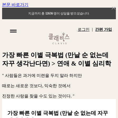
본문 바로가기
지금까지 총
12636
명이 상담을 받으셨습니다.
|
로그인
간편 가입
가
장
빠
른
이
별
극
복
법
(
만
날
순
없
는
데
자
꾸
생
각
난
다
면
)
>
연
애
&
이
별
심
리
학
"
사
람
들
은
과
거
에
미
련
을
두
지
말
라
하
지
만
때
로
는
새
로
운
것
보
다
,
익
숙
한
것
에
서
진
정
한
사
랑
을
찾
을
수
도
있
는
것
이
다
.
"
가장 빠른 이별 극복법 (만날 순 없는데 자꾸