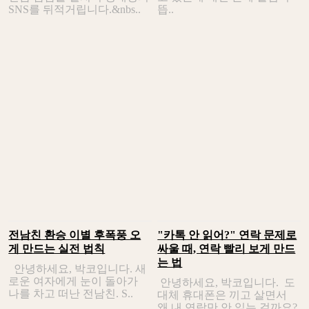
SNS를 뒤적거립니다.&nbs..
뜹..
전남친 환승 이별 후폭풍 오
"카톡 안 읽어?" 연락 문제로
게 만드는 실전 법칙
싸울 때, 연락 빨리 보게 만드
는 법
안녕하세요, 박코입니다. 새
로운 여자에게 눈이 돌아가
안녕하세요, 박코입니다. 도
나를 차고 떠난 전남친. S..
대체 휴대폰은 끼고 살면서
왜 내 연락만 안 읽는 걸까요?