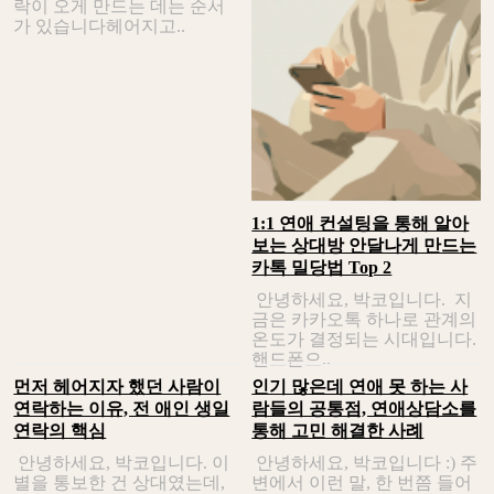
락이 오게 만드는 데는 순서
가 있습니다헤어지고..
1:1 연애 컨설팅을 통해 알아
보는 상대방 안달나게 만드는
카톡 밀당법 Top 2
안녕하세요, 박코입니다. 지
금은 카카오톡 하나로 관계의
온도가 결정되는 시대입니다.
핸드폰으..
먼저 헤어지자 했던 사람이
인기 많은데 연애 못 하는 사
연락하는 이유, 전 애인 생일
람들의 공통점, 연애상담소를
연락의 핵심
통해 고민 해결한 사례
안녕하세요, 박코입니다. 이
안녕하세요, 박코입니다 :) 주
별을 통보한 건 상대였는데,
변에서 이런 말, 한 번쯤 들어