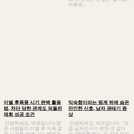
하루에..
이별 후폭풍 시기 완벽 활용
익숙함이라는 핑계 뒤에 숨은
법, 차단 당한 관계도 되돌린
잔인한 신호, 남자 권태기 증
재회 성공 조건
상
안녕하세요, 박코입니다.많
안녕하세요, 박코입니다. “요
은 사람들이 이별 후 지옥 같
즘 남자친구가 변한 것 같아
은 시간을 보냅니다. 헤어진
요.”연애를 하는 20-30대 여자