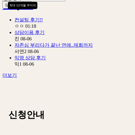
상담 후기
상담 신청하기
최대 12개월 무이자
컨설팅 후기!!
ㅇㅇ
01:18
상담이용 후기
진
08-06
자존심 부리다가 끝난 연애..재회까지
서연2
08-06
익명 상담 후기
익1
08-06
더보기
신청안내