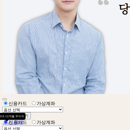
신용카드
가상계좌
상담 신청하기
최대 12개월 무이자
후기 작성
신용카드
가상계좌