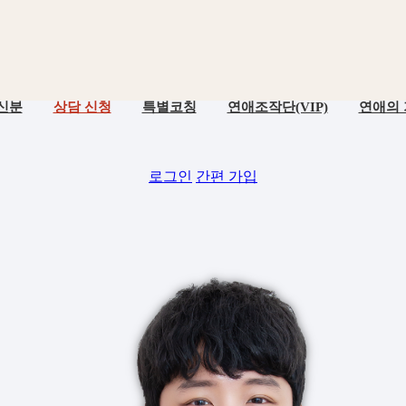
신분
상담 신청
특별코칭
연애조작단(VIP)
연애의
로그인
간편 가입