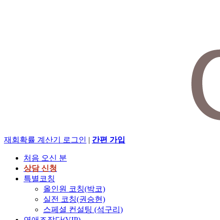
재회확률 계산기
로그인
|
간편 가입
처음 오신 분
상담 신청
특별코칭
올인원 코칭(박코)
실전 코칭(권승현)
스페셜 컨설팅 (석구리)
연애조작단(VIP)