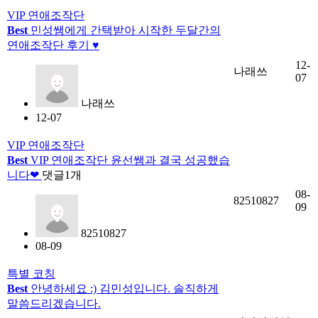
VIP 연애조작단
Best
민성쌤에게 간택받아 시작한 두달간의
연애조작단 후기 ♥
12-
나래쓰
07
나래쓰
12-07
VIP 연애조작단
Best
VIP 연애조작단 윤선쌤과 결국 성공했습
니다❤
댓글
1
개
08-
82510827
09
82510827
08-09
특별 코칭
Best
안녕하세요 :) 김민성입니다. 솔직하게
말씀드리겠습니다.