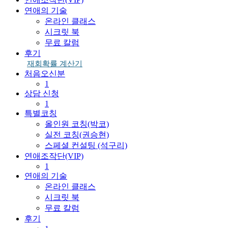
연애의 기술
온라인 클래스
시크릿 북
무료 칼럼
후기
재회확률 계산기
처음오신분
1
상담 신청
1
특별코칭
올인원 코칭(박코)
실전 코칭(권승현)
스페셜 컨설팅 (석구리)
연애조작단(VIP)
1
연애의 기술
온라인 클래스
시크릿 북
무료 칼럼
후기