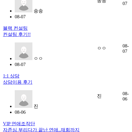
송송
07
송송
08-07
블랙 컨설팅
컨설팅 후기!!
08-
ㅇㅇ
07
ㅇㅇ
08-07
1:1 상담
상담이용 후기
08-
진
06
진
08-06
VIP 연애조작단
자존심 부리다가 끝난 연애..재회까지