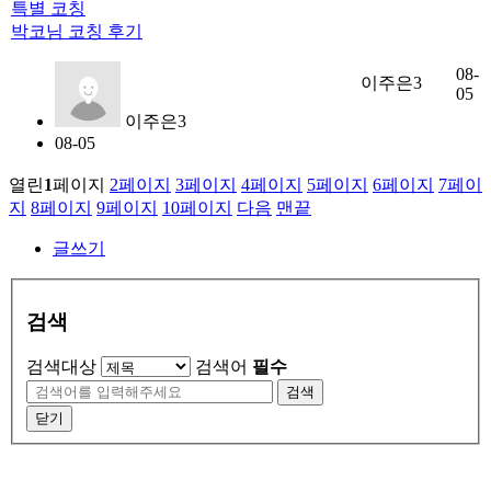
특별 코칭
박코님 코칭 후기
08-
이주은3
05
이주은3
08-05
열린
1
페이지
2
페이지
3
페이지
4
페이지
5
페이지
6
페이지
7
페이
지
8
페이지
9
페이지
10
페이지
다음
맨끝
글쓰기
검색
검색대상
검색어
필수
검색
닫기