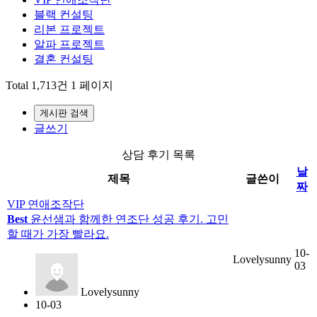
블랙 컨설팅
리본 프로젝트
알파 프로젝트
결혼 컨설팅
Total 1,713건
1 페이지
게시판 검색
글쓰기
상담 후기 목록
날
제목
글쓴이
짜
VIP 연애조작단
Best
윤선샘과 함께한 연조단 성공 후기. 고민
할 때가 가장 빨라요.
10-
Lovelysunny
03
Lovelysunny
10-03