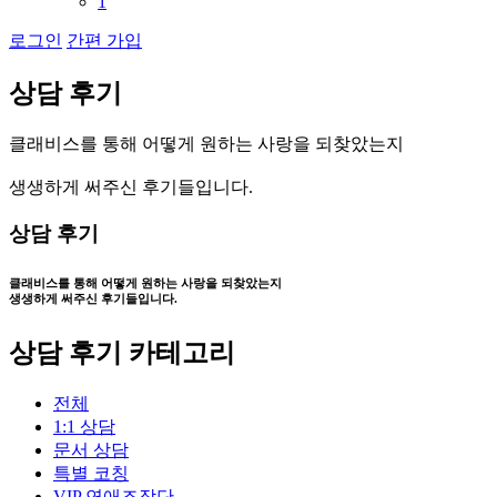
1
로그인
간편 가입
상
담
후
기
클
래
비
스
를
통
해
어
떻
게
원
하
는
사
랑
을
되
찾
았
는
지
생
생
하
게
써
주
신
후
기
들
입
니
다
.
상담 후기
클래비스를 통해 어떻게
원하는 사랑을 되찾았는지
생생하게 써주신 후기들입니다.
상담 후기 카테고리
전체
1:1 상담
문서 상담
특별 코칭
VIP 연애조작단