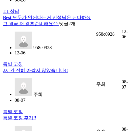
1:1 상담
Best
모두가 안된다는거 민성님은 된다하셨
고 결국 저 결혼준비해요^^
댓글
2
개
12-
958c0928
06
958c0928
12-06
특별 코칭
2시간 전혀 아깝지 않았습니다!!
08-
주희
07
주희
08-07
특별 코칭
특별 코칭 후기!!
08-