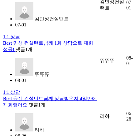
김민성컨설
07-
01
턴트
김민성컨설턴트
07-01
1:1 상담
Best
민성 컨설턴트님께 1회 상담으로 재회
성공!
댓글
1
개
08-
뜌뜌뜌
01
뜌뜌뜌
08-01
1:1 상담
Best
윤선 컨설턴트님께 상담받은지 4일만에
재회했어요
댓글
1
개
06-
리하
26
리하
06-26