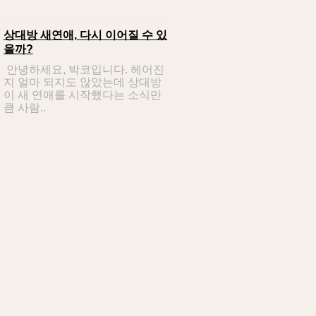
상대방 새연애, 다시 이어질 수 있
을까?
안녕하세요, 박코입니다. 헤어진
지 얼마 되지도 않았는데 상대방
이 새 연애를 시작했다는 소식만
큼 사람..