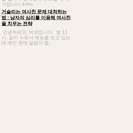
거립니다.&nbs..
거슬리는 여사친 문제 대처하는
법 : 남자의 심리를 이용해 여사친
을 치우는 전략
안녕하세요, 박코입니다. 밤 11
시. 같이 누워서 예능을 보고 있는
데 애인 폰에 알림이 뜹..