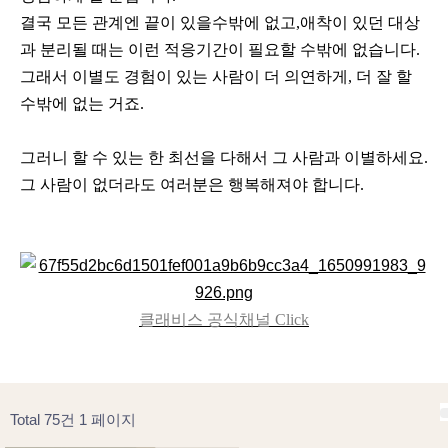
결국 모든 관계엔 끝이 있을수밖에 없고,
애착이 있던 대상
과 분리될 때는 이런 적응기간이 필요할 수밖에 없습니다.
그래서 이별도 경험이 있는 사람이 더 의연하게, 더 잘 할
수밖에 없는 거죠.
그러니 할 수 있는 한 최선을 다해서 그 사람과 이별하세요.
그 사람이 없더라도 여러분은 행복해져야 합니다.
클래비스 공식채널 Click
Total 75건
1 페이지