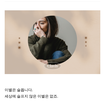
이별은 슬픕니다.
세상에 슬프지 않은 이별은 없죠.