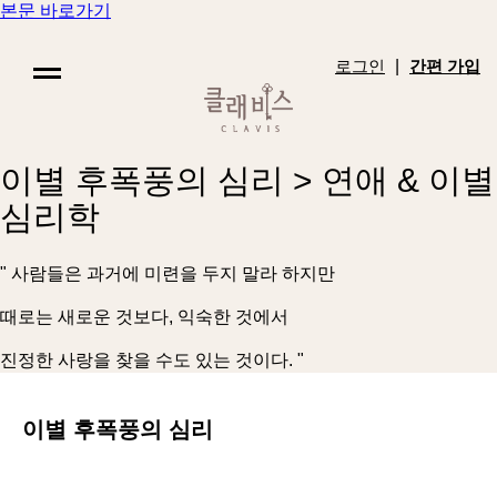
본문 바로가기
로그인
|
간편 가입
이
별
후
폭
풍
의
심
리
>
연
애
&
이
별
심
리
학
"
사
람
들
은
과
거
에
미
련
을
두
지
말
라
하
지
만
때
로
는
새
로
운
것
보
다
,
익
숙
한
것
에
서
진
정
한
사
랑
을
찾
을
수
도
있
는
것
이
다
.
"
이별 후폭풍의 심리