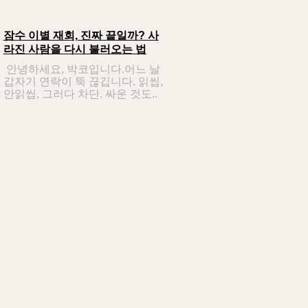
잠수 이별 재회, 진짜 끝일까? 사
라진 사람을 다시 불러오는 법
안녕하세요, 박코입니다.어느 날
갑자기 연락이 뚝 끊깁니다. 읽씹,
안읽씹, 그러다 차단. 싸운 것도..