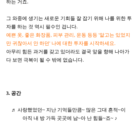
하는 거죠.
그 와중에 생기는 새로운 기회들 잘 잡기 위해
나를 위한 투
자를 하는 것 역시 필수인 겁니다.
예쁜 옷, 좋은 화장품, 피부 관리, 운동 등등 '
알고는 있었지
만 귀찮아서 안 하던' 나에 대한 투자를 시작하세요.
아무리 힘든 과거를 갖고 있더라도
결국 앞을 향해 나아가
다 보면 극복이 될 수 밖에 없습니다.
3. 공간
♬ 사랑했었던~ 지난 기억들만큼~
많은 그대 흔적~이
아직 내 방 가득 곳곳에 남~아 난 힘들~죠~ ♪