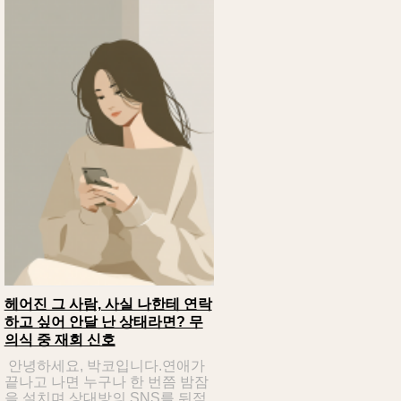
헤어진 그 사람, 사실 나한테 연락
하고 싶어 안달 난 상태라면? 무
의식 중 재회 신호
안녕하세요, 박코입니다.연애가
끝나고 나면 누구나 한 번쯤 밤잠
을 설치며 상대방의 SNS를 뒤적