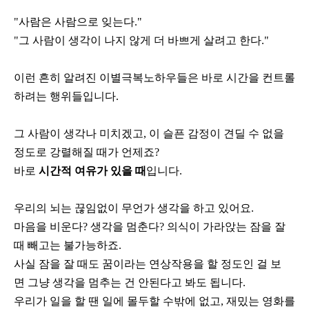
"사람은 사람으로 잊는다."
"그 사람이 생각이 나지 않게 더 바쁘게 살려고 한다."
이런 흔히 알려진 이별극복노하우들은
바로 시간을 컨트롤
하려는 행위들입니다.
그 사람이 생각나 미치겠고,
이 슬픈 감정이 견딜 수 없을
정도로 강렬해질 때가 언제죠?
바로
시간적 여유가 있을 때
입니다.
우리의 뇌는 끊임없이 무언가 생각을 하고 있어요.
마음을 비운다? 생각을 멈춘다?
의식이 가라앉는 잠을 잘
때 빼고는 불가능하죠.
사실 잠을 잘 때도 꿈이라는 연상작용을 할 정도인 걸 보
면
그냥 생각을 멈추는 건 안된다고 봐도 됩니다.
우리가 일을 할 땐 일에 몰두할 수밖에 없고,
재밌는 영화를