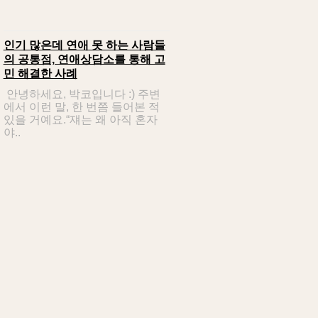
인기 많은데 연애 못 하는 사람들
의 공통점, 연애상담소를 통해 고
민 해결한 사례
안녕하세요, 박코입니다 :) 주변
에서 이런 말, 한 번쯤 들어본 적
있을 거예요.“쟤는 왜 아직 혼자
야..