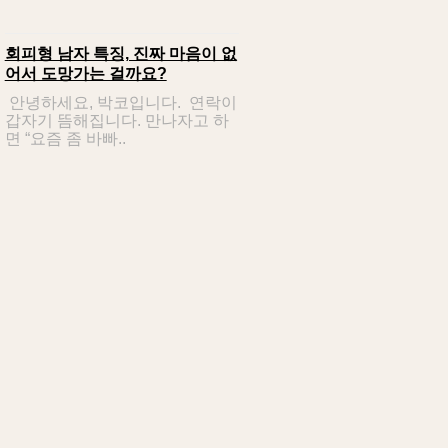
회피형 남자 특징, 진짜 마음이 없
어서 도망가는 걸까요?
안녕하세요, 박코입니다. 연락이
갑자기 뜸해집니다. 만나자고 하
면 “요즘 좀 바빠..