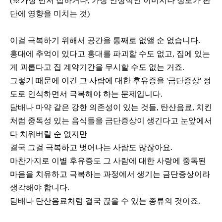
(※가장 먼저 접하거나, 가장 인상적인 이미지나 정보가 판
단에 영향을 미치는 것)
이걸 극복하기 위해서 공간을 통째로 없앨 순 없습니다.
홍대에 추억이 있다고 홍대를 파괴할 수도 없고,
집에 있는
게 괴롭다고 집 계약기간을 무시할 수도 없는 거죠.
그렇기 때문에 이건 그 사람에 대한 후유증을
'금단증상' 정
도로 인식하면서 극복해야 하는 문제입니다.
담배나 마약 같은 강한 의존성이 있는 것들,
탄산음료, 치킨
처럼 중독성 있는 음식들을
금단증상이 생긴다고 눈앞에서
다 치워버릴 순 없지만
결국 그걸 극복하고 벗어나는 사람도 많잖아요.
마찬가지로 이별 후유증도
그 사람에 대한 사랑에 중독된
마음을
치유하고 극복하는 과정에서 생기는 금단증상이라
생각해야 합니다.
담배나 탄산음료처럼
결국 끊을 수 있는 종류의 것이죠.