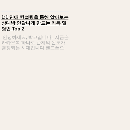
1:1 연애 컨설팅을 통해 알아보는
상대방 안달나게 만드는 카톡 밀
당법 Top 2
안녕하세요, 박코입니다. 지금은
카카오톡 하나로 관계의 온도가
결정되는 시대입니다.핸드폰으..