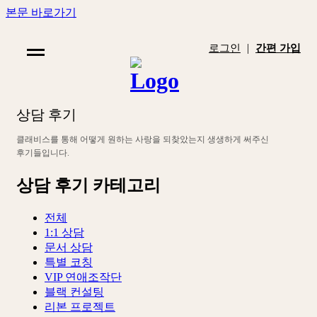
본문 바로가기
|
로그인
간편 가입
상
담
후
기
클
래
비
스
를
통
해
어
떻
게
원
하
는
사
랑
을
되
찾
았
는
지
생
생
하
게
써
주
신
후
기
들
입
니
다
.
상담 후기 카테고리
전체
1:1 상담
문서 상담
특별 코칭
VIP 연애조작단
블랙 컨설팅
리본 프로젝트