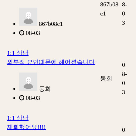
867b08
8-
c1
0
3
867b08c1
08-03
1:1 상담
외부적 요인때문에 헤어졌습니다
0
8-
동희
0
동희
3
08-03
1:1 상담
재회했어요!!!!
0