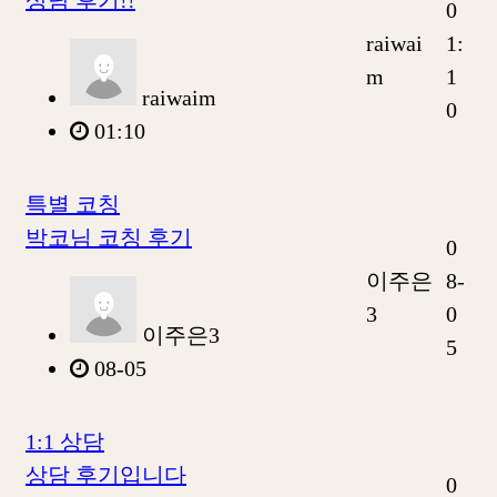
0
raiwai
1:
m
1
raiwaim
0
01:10
특별 코칭
박코님 코칭 후기
0
이주은
8-
3
0
이주은3
5
08-05
1:1 상담
상담 후기입니다
0