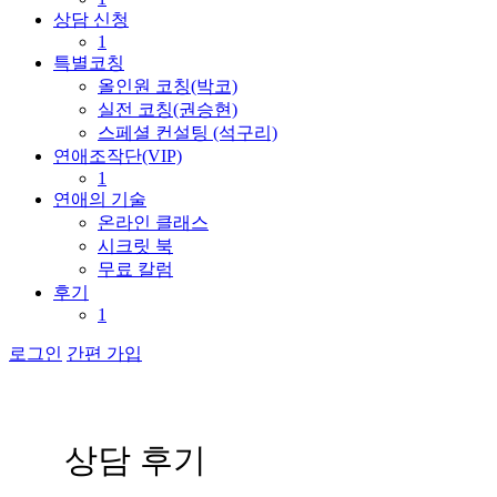
상담 신청
1
특별코칭
올인원 코칭(박코)
실전 코칭(권승현)
스페셜 컨설팅 (석구리)
연애조작단(VIP)
1
연애의 기술
온라인 클래스
시크릿 북
무료 칼럼
후기
1
로그인
간편 가입
상
담
후
기