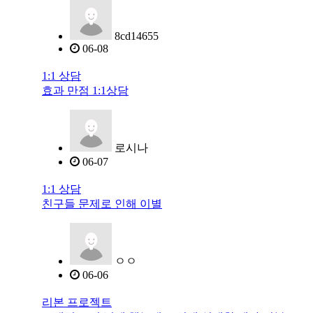
8cd14655
06-08
1:1 상담
효과 만점 1:1상담
로시나
06-07
1:1 상담
친구들 문제로 인해 이별
ㅇㅇ
06-06
리본 프로젝트