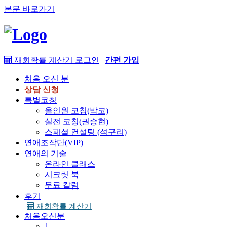
본문 바로가기
재회확률 계산기
로그인
|
간편 가입
처음 오신 분
상담 신청
특별코칭
올인원 코칭(박코)
실전 코칭(권승현)
스페셜 컨설팅 (석구리)
연애조작단(VIP)
연애의 기술
온라인 클래스
시크릿 북
무료 칼럼
후기
재회확률 계산기
처음오신분
1