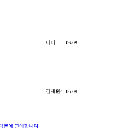
디디
06-08
김재원4
06-08
 덕분에 연애합니다