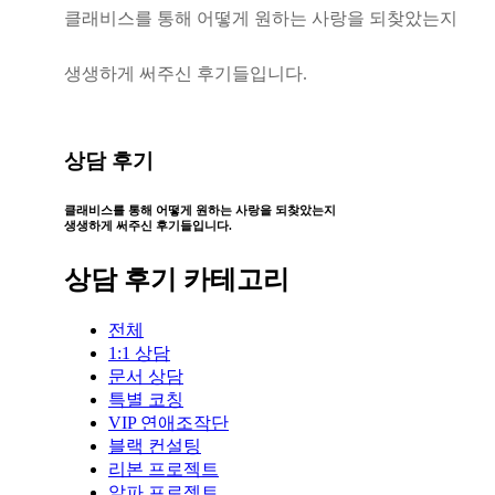
클
래
비
스
를
통
해
어
떻
게
원
하
는
사
랑
을
되
찾
았
는
지
생
생
하
게
써
주
신
후
기
들
입
니
다
.
상담 후기
클래비스를 통해 어떻게
원하는 사랑을 되찾았는지
생생하게 써주신 후기들입니다.
상담 후기 카테고리
전체
1:1 상담
문서 상담
특별 코칭
VIP 연애조작단
블랙 컨설팅
리본 프로젝트
알파 프로젝트