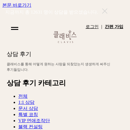
본문 바로가기
지금까지 총
12631
명이 상담을 받으셨습니다.
|
로그인
간편 가입
상
담
후
기
클
래
비
스
를
통
해
어
떻
게
원
하
는
사
랑
을
되
찾
았
는
지
생
생
하
게
써
주
신
후
기
들
입
니
다
.
상담 후기 카테고리
전체
1:1 상담
문서 상담
특별 코칭
VIP 연애조작단
블랙 컨설팅