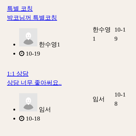
특별 코칭
박코님꺼 특별코칭
한수영
10-1
1
9
한수영1
10-19
1:1 상담
상담 너무 좋아써요..
10-1
임서
8
임서
10-18