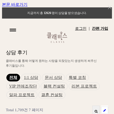
본문 바로가기
지금까지 총
12626
명이 상담을 받으셨습니다.
|
로그인
간편 가입
상
담
후
기
클
래
비
스
를
통
해
어
떻
게
원
하
는
사
랑
을
되
찾
았
는
지
생
생
하
게
써
주
신
후
기
들
입
니
다
.
전체
1:1 상담
문서 상담
특별 코칭
VIP 연애조작단
블랙 컨설팅
리본 프로젝트
알파 프로젝트
결혼 컨설팅
Total 1,709건
7 페이지