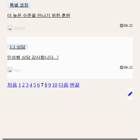
특별 코칭
더 높은 수준을 만나기 위한 훈련
06-21
박민하
1:1 상담
민성쌤 상담 감사합니다...!
06-21
타니
처음
1
2
3
4
5
6
7
8
9
10
다음
맨끝