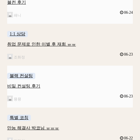
블컨 후기
06-24
패니
1:1 상담
취업 문제로 인한 이별 후 재회 ㅠㅠ
06-23
조화정
블랙 컨설팅
비밀 컨설팅 후기
06-23
묭묭
특별 코칭
만능 해결사 박코님 ㅠㅠㅠ
06-22