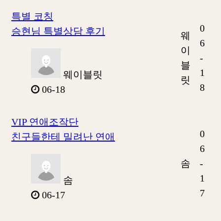
특별 코칭
0
승현님 특별상담 후기
웨
6
이
-
블
1
웨이블릿
릿
8
06-18
VIP 연애조작단
0
친구들한테 밀려난 연애
6
솜
-
1
솜
7
06-17