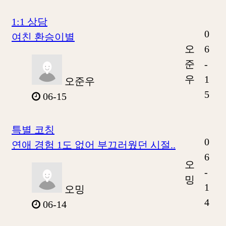
1:1 상담
0
여친 환승이별
오
6
준
-
우
1
오준우
5
06-15
특별 코칭
0
연애 경험 1도 없어 부끄러웠던 시절..
6
오
-
밍
1
오밍
4
06-14