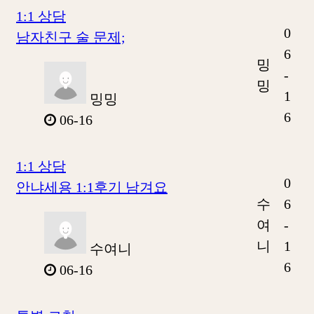
1:1 상담
0
남자친구 술 문제;
6
밍
-
밍
1
밍밍
6
06-16
1:1 상담
0
안냐세용 1:1후기 남겨요
수
6
여
-
니
1
수여니
6
06-16