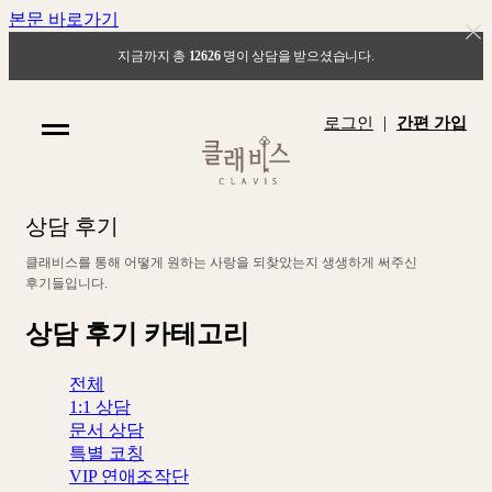
본문 바로가기
지금까지 총
12626
명이 상담을 받으셨습니다.
|
로그인
간편 가입
상
담
후
기
클
래
비
스
를
통
해
어
떻
게
원
하
는
사
랑
을
되
찾
았
는
지
생
생
하
게
써
주
신
후
기
들
입
니
다
.
상담 후기 카테고리
전체
1:1 상담
문서 상담
특별 코칭
VIP 연애조작단