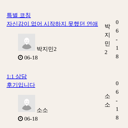
특별 코칭
0
자신감이 없어 시작하지 못했던 연애
박
6
지
-
민
1
박지민2
2
8
06-18
1:1 상담
0
후기입니다
6
소
-
소
1
소소
8
06-18