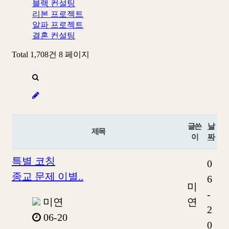
블랙 컨설팅
리본 프로젝트
알파 프로젝트
결혼 컨설팅
Total 1,708건
8 페이지
글쓴
날
제목
이
짜
특별 코칭
0
종교 문제 이별..
6
미
-
미연
연
2
06-20
0