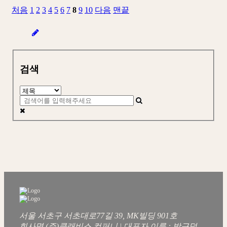
처음
1
2
3
4
5
6
7
8
9
10
다음
맨끝
검색
서울 서초구 서초대로77길 39, MK빌딩 901호
회사명 (주)클래비스 컴퍼니 | 대표자 이름 : 박근덕