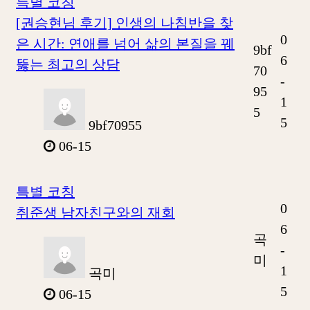
특별 코칭
​[권승현님 후기] 인생의 나침반을 찾
0
은 시간: 연애를 넘어 삶의 본질을 꿰
9bf
6
뚫는 최고의 상담
70
-
95
1
5
5
9bf70955
06-15
특별 코칭
0
취준생 남자친구와의 재회
6
곡
-
미
1
곡미
5
06-15