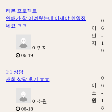
리본 프로젝트
연애가 참 어려웠는데 이제야 쉬워졌
0
네요 ㅋㅋ
이
6
민
-
지
1
이민지
9
06-19
1:1 상담
0
재회 상담 후기 ㅎㅎ
이
6
소
-
원
1
이소원
8
06-18