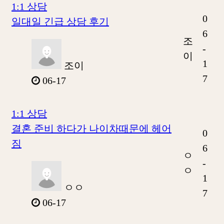
1:1 상담
0
일대일 긴급 상담 후기
6
조
-
이
1
조이
7
06-17
1:1 상담
결혼 준비 하다가 나이차때문에 헤어
0
짐
6
ㅇ
-
ㅇ
1
ㅇㅇ
7
06-17