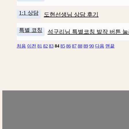
1:1 상담
도현선생님 상담 후기
특별 코칭
석구리님 특별코칭 발작 버튼 눌
처음
이전
81
82
83
84
85
86
87
88
89
90
다음
맨끝