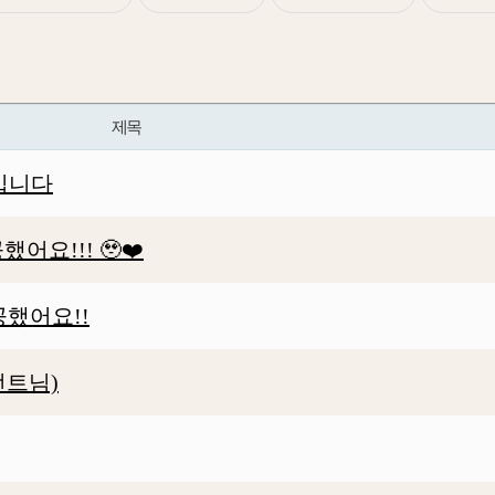
제목
입니다
요!!! 🥹❤️
했어요!!
턴트님)