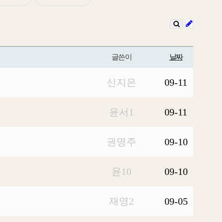
글쓴이
날짜
신지은
09-11
윤서1
09-11
권명주
09-10
윤10
09-10
재영2
09-05