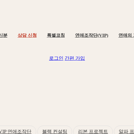
신분
상담 신청
특별코칭
연애조작단(VIP)
연애의
로그인
간편 가입
VIP 연애조작단
블랙 컨설팅
리본 프로젝트
알파 