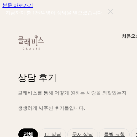
본문 바로가기
지금까지 총
12634
명이 상담을 받으셨습니다.
처음오
상
담
후
기
클
래
비
스
를
통
해
어
떻
게
원
하
는
사
랑
을
되
찾
았
는
지
생
생
하
게
써
주
신
후
기
들
입
니
다
.
전체
1:1 상담
문서 상담
특별 코칭