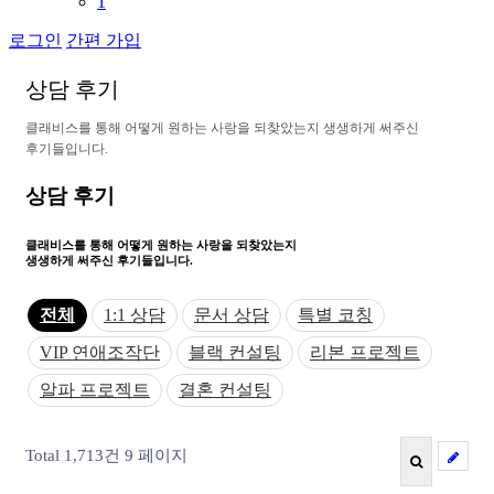
1
로그인
간편 가입
상
담
후
기
클
래
비
스
를
통
해
어
떻
게
원
하
는
사
랑
을
되
찾
았
는
지
생
생
하
게
써
주
신
후
기
들
입
니
다
.
상담 후기
클래비스를 통해 어떻게
원하는 사랑을 되찾았는지
생생하게 써주신 후기들입니다.
전체
1:1 상담
문서 상담
특별 코칭
VIP 연애조작단
블랙 컨설팅
리본 프로젝트
알파 프로젝트
결혼 컨설팅
Total 1,713건
9 페이지