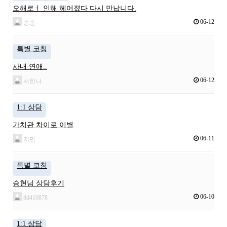
오해로ㅓ 인해 헤어졌다 다시 만납니다.
06-12
송송
특별 코칭
사내 연애..
06-12
서한나
1:1 상담
가치관 차이로 이별
06-11
지민
특별 코칭
승현님 상담후기
06-10
8d410878
1:1 상담