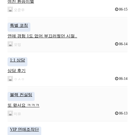
여친 환승이별
06-15
오준우
특별 코칭
연애 경험 1도 없어 부끄러웠던 시절..
06-14
오밍
1:1 상담
상담 후기
06-14
ㅇㅅㅇ
블랙 컨설팅
또 왔서요 ㅋㅋㅋ
06-13
미유
VIP 연애조작단