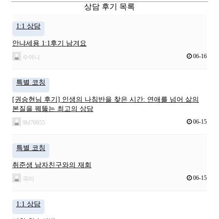
상담 후기 목록
1:1 상담
안냐세용 1:1후기 남겨요
06-16
수여니
특별 코칭
​[권승현님 후기] 인생의 나침반을 찾은 시간: 연애를 넘어 삶의
본질을 꿰뚫는 최고의 상담
06-15
9bf70955
특별 코칭
취준생 남자친구와의 재회
06-15
곡미
1:1 상담