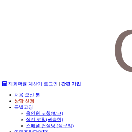
재회확률 계산기
로그인
|
간편 가입
처음 오신 분
상담 신청
특별코칭
올인원 코칭(박코)
실전 코칭(권승현)
스페셜 컨설팅 (석구리)
연애조작단(VIP)