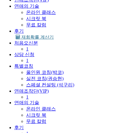
연애의 기술
온라인 클래스
시크릿 북
무료 칼럼
후기
재회확률 계산기
처음오신분
1
상담 신청
1
특별코칭
올인원 코칭(박코)
실전 코칭(권승현)
스페셜 컨설팅 (석구리)
연애조작단(VIP)
1
연애의 기술
온라인 클래스
시크릿 북
무료 칼럼
후기