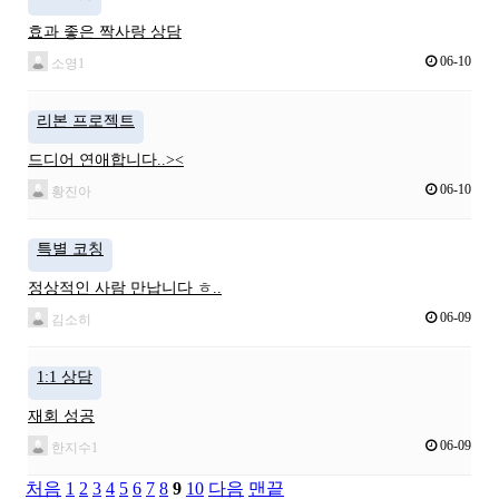
효과 좋은 짝사랑 상담
06-10
소영1
리본 프로젝트
드디어 연애합니다..><
06-10
황진아
특별 코칭
정상적인 사람 만납니다 ㅎ..
06-09
김소히
1:1 상담
재회 성공
06-09
한지수1
처음
1
2
3
4
5
6
7
8
9
10
다음
맨끝