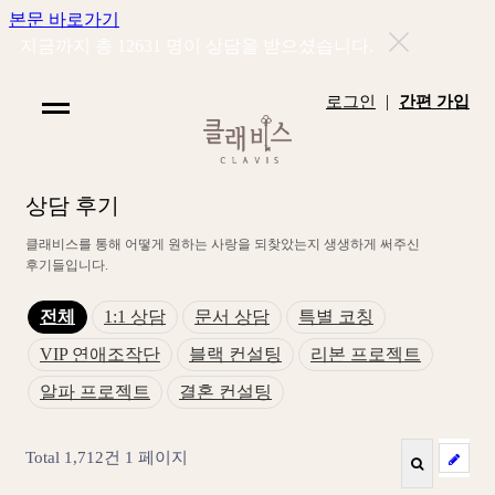
본문 바로가기
지금까지 총
12631
명이 상담을 받으셨습니다.
|
로그인
간편 가입
상
담
후
기
클
래
비
스
를
통
해
어
떻
게
원
하
는
사
랑
을
되
찾
았
는
지
생
생
하
게
써
주
신
후
기
들
입
니
다
.
전체
1:1 상담
문서 상담
특별 코칭
VIP 연애조작단
블랙 컨설팅
리본 프로젝트
알파 프로젝트
결혼 컨설팅
Total 1,712건
1 페이지