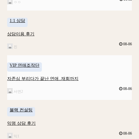
ㅇㅇ
1:1 상담
상담이용 후기
08-06
진
VIP 연애조작단
자존심 부리다가 끝난 연애..재회까지
08-06
서연2
블랙 컨설팅
익명 상담 후기
08-06
익1