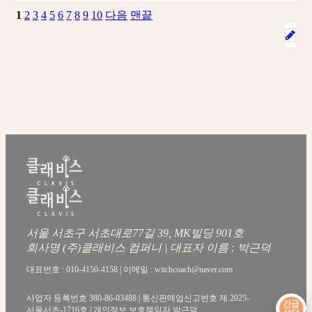
1
2
3
4
5
6
7
8
9
10
다음
맨끝
서울 서초구 서초대로77길 39, MK빌딩 901호
회사명 (주)클래비스 컴퍼니 | 대표자 이름 : 박근덕
대표번호 : 010-4150-4158 | 이메일 : witchcoach@naver.com
사업자 등록번호 380-86-03488 | 통신판매업신고번호 제 2025-
서울서초-1716호 | 개인정보 보호책임자 박근덕