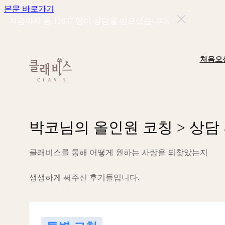
본문 바로가기
지금까지 총
12637
명이 상담을 받으셨습니다.
처음오
박
코
님
의
올
인
원
코
칭
>
상
담
클
래
비
스
를
통
해
어
떻
게
원
하
는
사
랑
을
되
찾
았
는
지
생
생
하
게
써
주
신
후
기
들
입
니
다
.