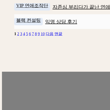
VIP 연애조작단
자존심 부리다가 끝난 연애
블랙 컨설팅
익명 상담 후기
1
2
3
4
5
6
7
8
9
10
다음
맨끝