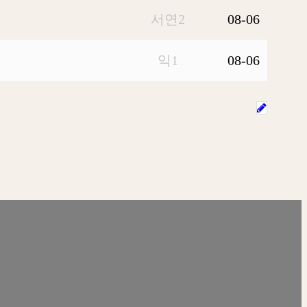
서연2
08-06
익1
08-06