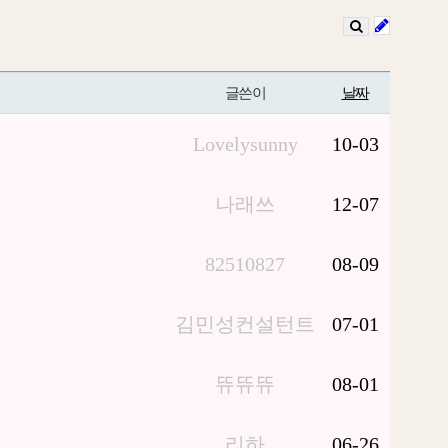
글쓴이
날짜
Lovelysunny
10-03
나래쓰
12-07
82510827
08-09
김민성컨설턴트
07-01
뜌뜌뜌
08-01
리하
06-26