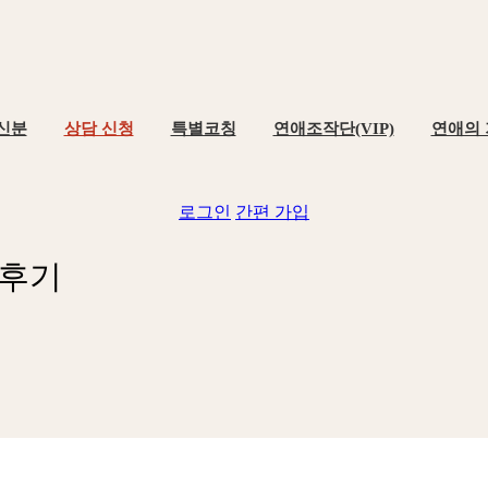
신분
상담 신청
특별코칭
연애조작단(VIP)
연애의
로그인
간편 가입
후
기