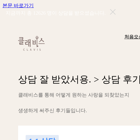
본문 바로가기
지금까지 총
12626
명이 상담을 받으셨습니다.
처음오
상
담
잘
받
았
서
용
.
>
상
담
후
클
래
비
스
를
통
해
어
떻
게
원
하
는
사
랑
을
되
찾
았
는
지
생
생
하
게
써
주
신
후
기
들
입
니
다
.