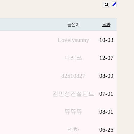
글쓴이
날짜
Lovelysunny
10-03
나래쓰
12-07
82510827
08-09
김민성컨설턴트
07-01
뜌뜌뜌
08-01
리하
06-26