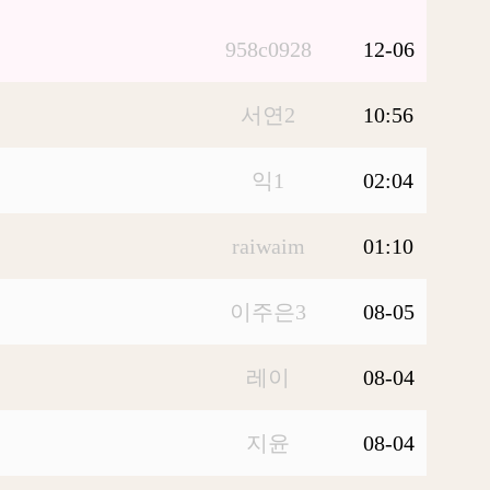
958c0928
12-06
서연2
10:56
익1
02:04
raiwaim
01:10
이주은3
08-05
레이
08-04
지윤
08-04