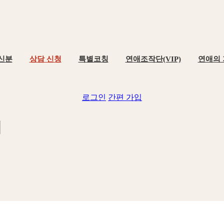
신분
상담 신청
특별코칭
연애조작단(VIP)
연애의
로그인
간편 가입
기