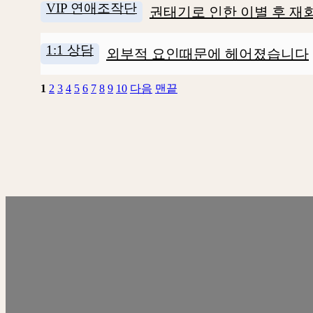
VIP 연애조작단
권태기로 인한 이별 후 재회
1:1 상담
외부적 요인때문에 헤어졌습니다
1
2
3
4
5
6
7
8
9
10
다음
맨끝