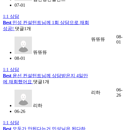
07-01
1:1 상담
Best
민성 컨설턴트님께 1회 상담으로 재회
성공!
댓글
1
개
08-
뜌뜌뜌
01
뜌뜌뜌
08-01
1:1 상담
Best
윤선 컨설턴트님께 상담받은지 4일만
에 재회했어요
댓글
1
개
06-
리하
26
리하
06-26
1:1 상담
Best
모두가 안된다는거 민성님은 된다하