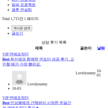
알파 프로젝트
결혼 컨설팅
Total 1,715건
1 페이지
게시판 검색
글쓰기
상담 후기 목록
제목
글쓴이
날짜
VIP 연애조작단
Best
윤선샘과 함께한 연조단 성공 후기. 고
민할 때가 가장 빨라요.
10-
Lovelysunny
03
Lovelysunny
10-03
VIP 연애조작단
Best
민성쌤에게 간택받아 시작한 두달간
의 연애조작단 후기 ♥