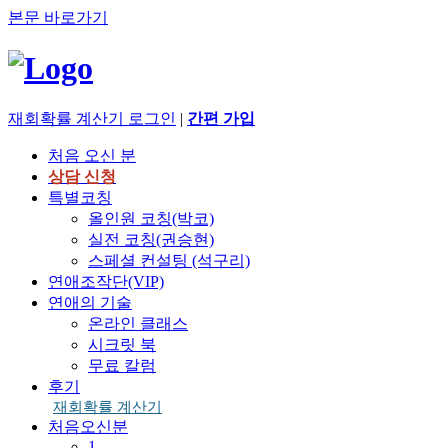
본문 바로가기
재회확률 계산기
로그인
|
간편 가입
처음 오신 분
상담 신청
특별코칭
올인원 코칭(박코)
실전 코칭(권승현)
스페셜 컨설팅 (석구리)
연애조작단(VIP)
연애의 기술
온라인 클래스
시크릿 북
무료 칼럼
후기
재회확률 계산기
처음오신분
1