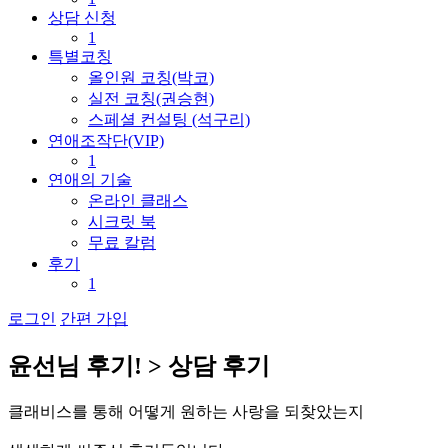
상담 신청
1
특별코칭
올인원 코칭(박코)
실전 코칭(권승현)
스페셜 컨설팅 (석구리)
연애조작단(VIP)
1
연애의 기술
온라인 클래스
시크릿 북
무료 칼럼
후기
1
로그인
간편 가입
윤
선
님
후
기
!
>
상
담
후
기
클
래
비
스
를
통
해
어
떻
게
원
하
는
사
랑
을
되
찾
았
는
지