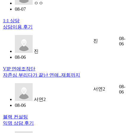
ㅇㅇ
08-07
1:1 상담
상담이용 후기
08-
진
06
진
08-06
VIP 연애조작단
자존심 부리다가 끝난 연애..재회까지
08-
서연2
06
서연2
08-06
블랙 컨설팅
익명 상담 후기