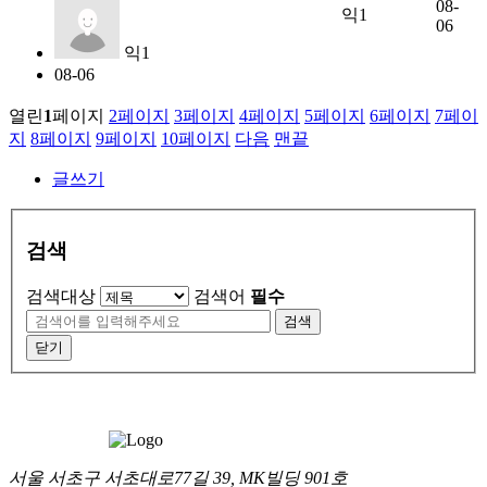
08-
익1
06
익1
08-06
열린
1
페이지
2
페이지
3
페이지
4
페이지
5
페이지
6
페이지
7
페이
지
8
페이지
9
페이지
10
페이지
다음
맨끝
글쓰기
검색
검색대상
검색어
필수
검색
닫기
서울 서초구 서초대로77길 39, MK빌딩 901호