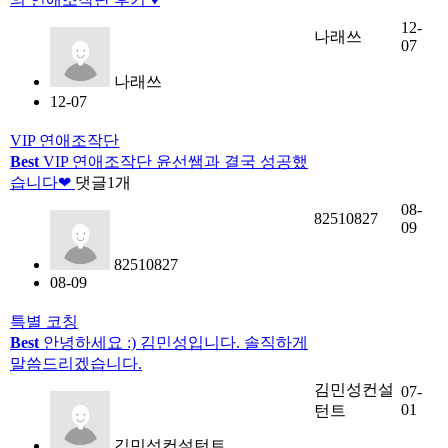
12-
나래쓰
07
나래쓰
12-07
VIP 연애조작단
Best
VIP 연애조작단 윤선쌤과 결국 성공했
습니다❤
댓글
1
개
08-
82510827
09
82510827
08-09
특별 코칭
Best
안녕하세요 :) 김민성입니다. 솔직하게
말씀드리겠습니다.
김민성컨설
07-
01
턴트
김민성컨설턴트