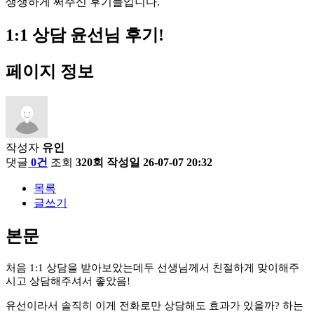
생
생
하
게
써
주
신
후
기
들
입
니
다
.
1:1 상담
윤선님 후기!
페이지 정보
작성자
유인
댓글
0건
조회
320회
작성일
26-07-07 20:32
목록
글쓰기
본문
처음 1:1 상담을 받아보았는데두 선생님께서 친절하게 맞이해주
시고 상담해주셔서 좋았음!
유선이라서 솔직히 이게 전화로만 상담해도 효과가 있을까? 하는