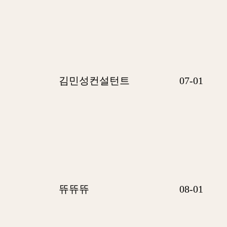
김민성컨설턴트
07-01
뜌뜌뜌
08-01