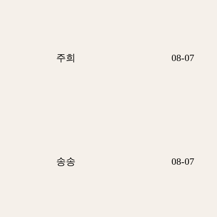
주희
08-07
송송
08-07