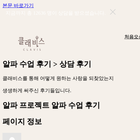
본문 바로가기
지금까지 총
12636
명이 상담을 받으셨습니다.
처음오
알
파
수
업
후
기
>
상
담
후
기
클
래
비
스
를
통
해
어
떻
게
원
하
는
사
랑
을
되
찾
았
는
지
생
생
하
게
써
주
신
후
기
들
입
니
다
.
알파 프로젝트
알파 수업 후기
페이지 정보