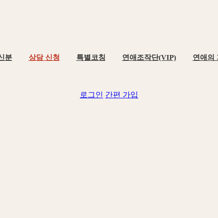
신분
상담 신청
특별코칭
연애조작단(VIP)
연애의
로그인
간편 가입