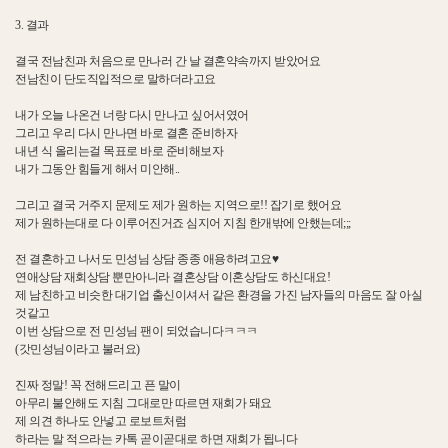
3. 결과
결국 전남친과 처음으로 만나러 간 날 결혼약속까지 받았어요
전남친이 단도직입적으로 말하더라고요
내가 오늘 나온건 너랑 다시 만나고 싶어서였어
그리고 우리 다시 만나면 바로 결혼 준비하자
내년 식 올리는걸 목표로 바로 준비해보자
내가 그동안 힘들게 해서 미안해..
그리고 결국 거주지 문제도 제가 원하는 지역으로!! 잡기로 했어요
제가 원하는대로 다 이루어진거죠 심지어 지침 한개밖에 안했는데;;;
전 결혼하고 나서도 민성님 상담 종종 애용하려고요♥
연애상담 재회상담 뿐만아니라 결혼상담 이혼상담도 하신대요!
제 남친하고 비슷한 대기업 출신이셔서 같은 환경을 가진 남자들의 마음도 잘 아실
것같고
이번 상담으로 전 민성님 팬이 되었습니다ㅋㅋㅋ
(갓민성님이라고 불러요)
진짜 정말! 꼭 전해드리고 픈 말이
아무리 불안해도 지침 그대로만 따르면 재회가 돼요
제 의견 하나도 안넣고 로보트처럼
하라는 말 적으라는 카톡 곧이곧대로 하면 재회가 됩니다