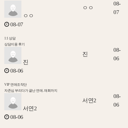
08-
ㅇㅇ
07
ㅇㅇ
08-07
1:1 상담
상담이용 후기
08-
진
06
진
08-06
VIP 연애조작단
자존심 부리다가 끝난 연애..재회까지
08-
서연2
06
서연2
08-06