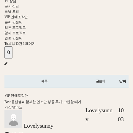
1:1 상담
문서 상담
특별 코칭
VIP 연애조작단
블랙 컨설팅
리본 프로젝트
알파 프로젝트
결혼 컨설팅
Total 1,715건
1 페이지
제목
글쓴이
날짜
VIP 연애조작단
Best
윤선샘과 함께한 연조단 성공 후기. 고민할 때가
가장 빨라요.
Lovelysunn
10-
y
03
Lovelysunny