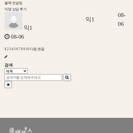
블랙 컨설팅
익명 상담 후기
08-
익1
06
익1
08-06
1
2
3
4
5
6
7
8
9
10
다음
맨끝
검색