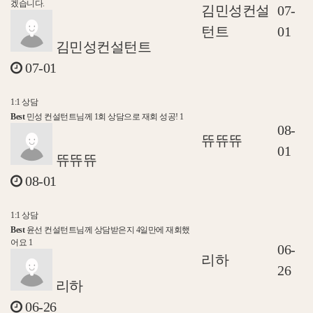
겠습니다.
김민성컨설
07-
턴트
01
김민성컨설턴트
07-01
1:1 상담
Best
민성 컨설턴트님께 1회 상담으로 재회 성공!
1
08-
뜌뜌뜌
01
뜌뜌뜌
08-01
1:1 상담
Best
윤선 컨설턴트님께 상담받은지 4일만에 재회했
어요
1
06-
리하
26
리하
06-26