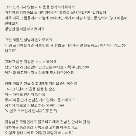
그저 포기되지 않는 제 마음을 정리하기위해서
마지막 정리카톡을 보내려고하는데 뭐라고 보내야할지만 알려달라
너무 지치고 힘들어서 어떻게 보내야만 제가 더이상 희망고문 당하지 않고 마음이
편해질지
방법만 알려달라고 했어요
그런 저를 민성님이 잡아주셨죠
'이왕 포기하실거면 딱 한번만 제 방법을 따라주시면 안될까요? 마지막이라고 생각
하고요'
그러고 받은 지침은 ㅇㅇㅇ 였어요
상담 시간과 상관없이 민성님은 수시로 카톡 주고받으며
제가 잘 하고있는지 세심하게 코치해주셨어요
원래 한달 기간을 잡고 3단계 지침을 준비했어요
그리고 1단계 지침을 실행 한 순간...
저는 아직도 믿기지 않아요
무려 '이틀'만에 전남친에게 연락이 온거에요!!!
심지어 떠보고 간보고 하는 연락이 아닌
"이번주 토요일에 만나자" (두둔!!!)
민성님은 주말인데도 불구하고 제가 전남친 만나러 간 날
대화하는 중간중간 카톡으로 코치를 해주셨어요
'이렇게 말해보세요' '이럴땐 이렇게 해보세요'