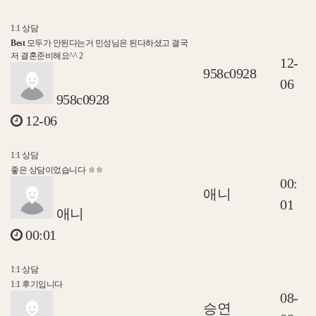
1:1 상담
Best
모두가 안된다는거 민성님은 된다하셨고 결국
저 결혼준비해요^^
2
12-
958c0928
06
958c0928
12-06
1:1 상담
좋은 상담이었습니다 ㅎㅎ
00:
애니
01
애니
00:01
1:1 상담
1:1 후기입니다
08-
승연