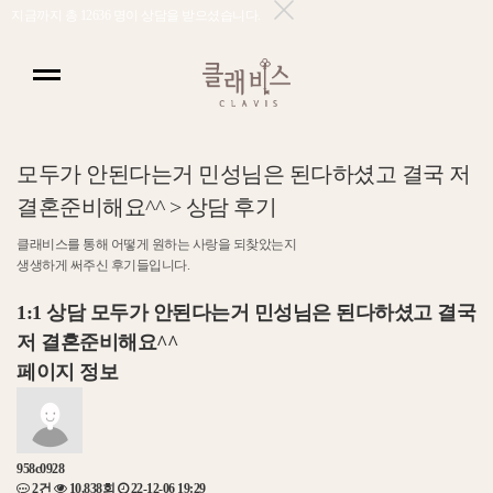
지금까지 총
12636
명이 상담을 받으셨습니다.
모
두
가
안
된
다
는
거
민
성
님
은
된
다
하
셨
고
결
국
저
결
혼
준
비
해
요
^
^
>
상
담
후
기
클
래
비
스
를
통
해
어
떻
게
원
하
는
사
랑
을
되
찾
았
는
지
생
생
하
게
써
주
신
후
기
들
입
니
다
.
1:1 상담
모두가 안된다는거 민성님은 된다하셨고 결국
저 결혼준비해요^^
페이지 정보
958c0928
2건
10,838회
22-12-06 19:29