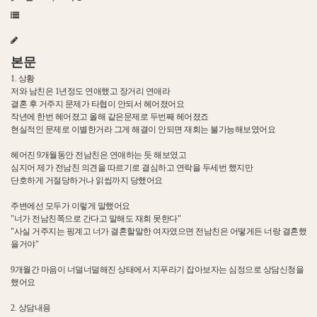
본문
1. 상황
저와 남친은 1년정도 연애했고 장거리 연애라
결혼 후 거주지 문제가 타협이 안되서 헤어졌어요
작년에 한번 헤어졌고 올해 같은문제로 두번째 헤어졌죠
현실적인 문제로 이별한거라 그게 해결이 안되면 재회는 불가능해보였어요
헤어진 9개월동안 전남친은 연애하는 듯 해보였고
심지어 제가 전남친 의견을 따르기로 결심하고 연락을 두세번 했지만
단호하게 거절당하거나 읽씹까지 당했어요
주변에선 모두가 이렇게 말했어요
"너가 전남친쪽으로 간다고 말해도 재회 못한다"
"사실 거주지는 핑계고 너가 결혼할말한 여자였으면 전남친은 어떻게든 너랑 결혼했
을거야"
9개월간 마음이 너덜너덜해진 상태에서 지푸라기 잡아보자는 심정으로 상담신청을
했어요
2. 상담내용