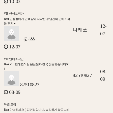
10-03
VIP 연애조작단
Best
민성쌤에게 간택받아 시작한 두달간의 연애조작
단 후기 ♥
12-
나래쓰
07
나래쓰
12-07
VIP 연애조작단
Best
VIP 연애조작단 윤선쌤과 결국 성공했습니다❤
1
08-
82510827
09
82510827
08-09
특별 코칭
Best
안녕하세요 :) 김민성입니다. 솔직하게 말씀드리