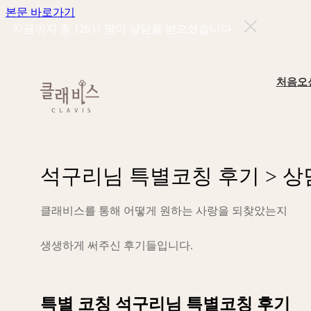
본문 바로가기
지금까지 총
12631
명이 상담을 받으셨습니다.
처음오
석
구
리
님
특
별
코
칭
후
기
>
상
클
래
비
스
를
통
해
어
떻
게
원
하
는
사
랑
을
되
찾
았
는
지
생
생
하
게
써
주
신
후
기
들
입
니
다
.
특별 코칭
석구리님 특별코칭 후기