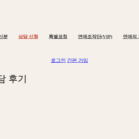
신분
상담 신청
특별코칭
연애조작단(VIP)
연애의
로그인
간편 가입
담
후
기