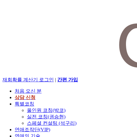
재회확률 계산기
로그인
|
간편 가입
처음 오신 분
상담 신청
특별코칭
올인원 코칭(박코)
실전 코칭(권승현)
스페셜 컨설팅 (석구리)
연애조작단(VIP)
연애의 기술