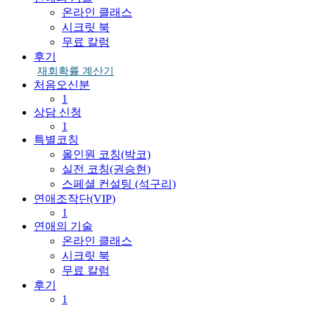
온라인 클래스
시크릿 북
무료 칼럼
후기
재회확률 계산기
처음오신분
1
상담 신청
1
특별코칭
올인원 코칭(박코)
실전 코칭(권승현)
스페셜 컨설팅 (석구리)
연애조작단(VIP)
1
연애의 기술
온라인 클래스
시크릿 북
무료 칼럼
후기
1