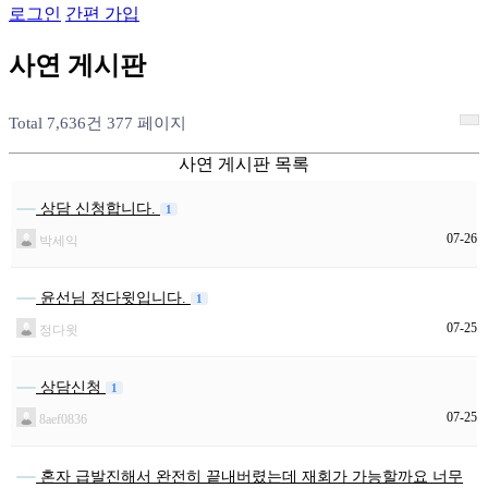
로그인
간편 가입
사
연
게
시
판
Total 7,636건
377 페이지
사연 게시판 목록
상담 신청합니다.
1
07-26
박세익
윤선님 정다윗입니다.
1
07-25
정다윗
상담신청
1
07-25
8aef0836
혼자 급발진해서 완전히 끝내버렸는데 재회가 가능할까요 너무