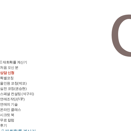
재회확률 계산기
처음 오신 분
상담 신청
특별코칭
올인원 코칭(박코)
실전 코칭(권승현)
스페셜 컨설팅 (석구리)
연애조작단(VIP)
연애의 기술
온라인 클래스
시크릿 북
무료 칼럼
후기