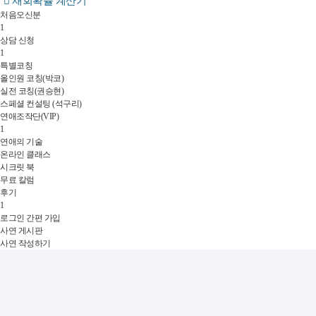
재회확률 계산기
처음오신분
1
상담 신청
1
특별코칭
올인원 코칭(박코)
실전 코칭(권승현)
스페셜 컨설팅 (석구리)
연애조작단(VIP)
1
연애의 기술
온라인 클래스
시크릿 북
무료 칼럼
후기
1
로그인
간편 가입
사연 게시판
사연 작성하기